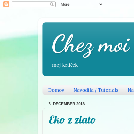
Chez moi
moj kotiček
Domov
Navodila / Tutorials
Na
3. DECEMBER 2018
Eko z zlato