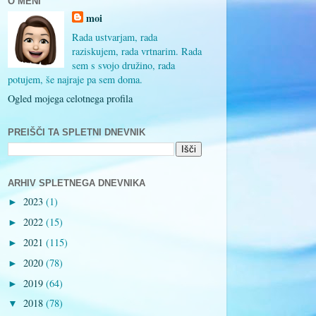
O MENI
moi
Rada ustvarjam, rada
raziskujem, rada vrtnarim. Rada
sem s svojo družino, rada
potujem, še najraje pa sem doma.
Ogled mojega celotnega profila
PREIŠČI TA SPLETNI DNEVNIK
ARHIV SPLETNEGA DNEVNIKA
2023
(1)
►
2022
(15)
►
2021
(115)
►
2020
(78)
►
2019
(64)
►
2018
(78)
▼