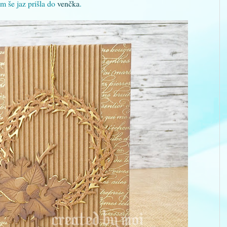
m še jaz prišla do
venčka
.