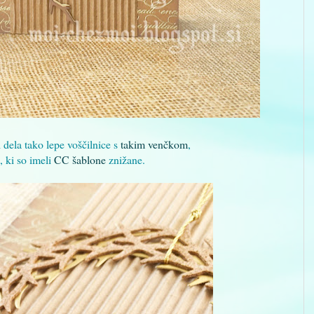
i dela tako lepe voščilnice s
takim venčkom
,
, ki so imeli
CC šablone
znižane.