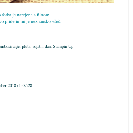
 fotka je narejena s filtrom.
ko pride in mi je neznansko všeč.
embosiranje
,
pluta
,
rojstni dan
,
Stampin Up
mber 2018 ob 07:28