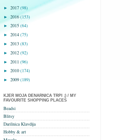
2017
(98)
►
2016
(153)
►
2015
(64)
►
2014
(75)
►
2013
(83)
►
2012
(92)
►
2011
(96)
►
2010
(174)
►
2009
(189)
►
KJER MOJA DENARNICA TRPI ;) / MY
FAVOURITE SHOPPING PLACES
Beadsi
Blitsy
Darilnica Klavdija
Hobby & art
Mavelu