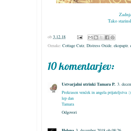
Zadnja
Tako starins
ob
3.12.18
Oznake:
Cottage Cutz
,
Distress Oxide
,
ekopapir
,
10 komentarjev:
Ustvarjalni utrinki Tamara P.
3. dece
Prekrasen venček in angela prijateljstva :)
lep dan
Tamara
Odgovori
Helena
3. december 2018 ob 08:26