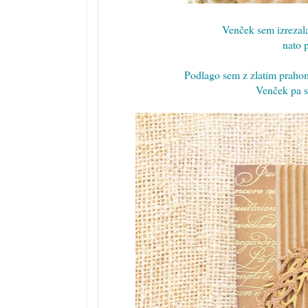
Venček sem izrezala 
nato 
Podlago sem z zlatim prahom 
Venček pa s