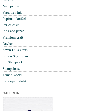
Najlepši par
Papertrey ink
Papirnati kotiček
Perles & co
Pink and paper
Premium craft
Rayher
Seven Hills Crafts
Simon Says Stamp
Sir Stampalot
Stempeloase
Tame's world
Ustvarjalni dotik
GALERIJA