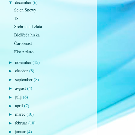
december
(6)
▼
Še en Snowy
18
Srebrna ali zlata
Bleščeča hiška
Čarobnost
Eko z zlato
november
(15)
►
oktober
(8)
►
september
(8)
►
avgust
(4)
►
julij
(6)
►
april
(7)
►
marec
(10)
►
februar
(10)
►
januar
(4)
►